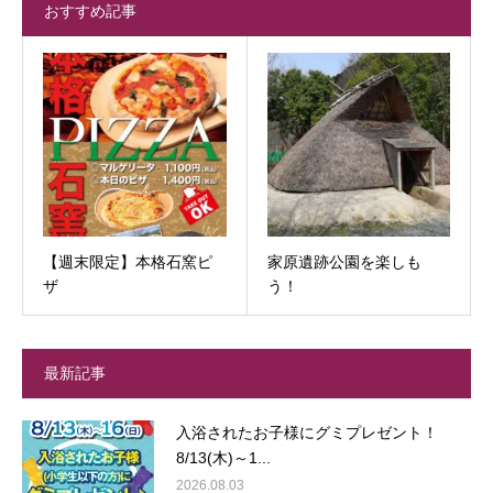
おすすめ記事
【週末限定】本格石窯ピ
家原遺跡公園を楽しも
ザ
う！
最新記事
入浴されたお子様にグミプレゼント！
8/13(木)～1...
2026.08.03