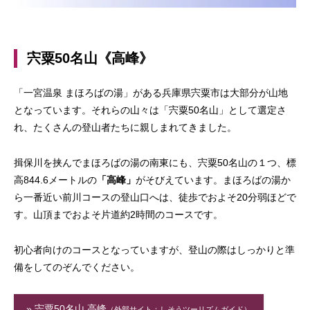
宍粟50名山《高峰》
「一宮温泉 まほろばの湯」がある兵庫県宍粟市は大部分が山地
となっています。それらの山々は「宍粟50名山」として選定さ
れ、たくさんの登山者たちに親しまれてきました。
揖保川を挟んでまほろばの湯の南東にも、宍粟50名山の１つ、標
高844.6メートルの
「高峰」
がそびえています。まほろばの湯か
ら一番近い前川コースの登山口へは、徒歩でおよそ20分弱ほどで
す。山頂までおよそ片道約2時間のコースです。
初心者向けのコースとなっていますが、登山の際はしっかりと準
備をしてのぞんでください。
» 宍粟50名山 高峰
（外部サイト：しそうツーリズムガイド）