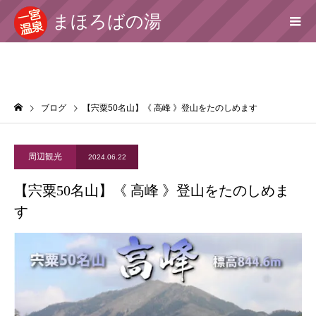
まほろばの湯
ブログ
【宍粟50名山】《 高峰 》登山をたのしめます
周辺観光
2024.06.22
【宍粟50名山】《 高峰 》登山をたのしめま
す