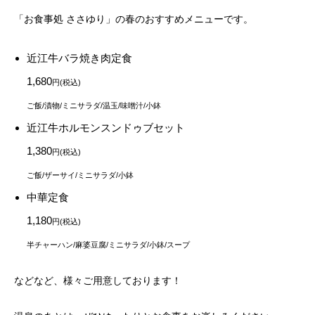
「お食事処 ささゆり」の春のおすすめメニューです。
近江牛バラ焼き肉定食
1,680
円(税込)
ご飯/漬物/ミニサラダ/温玉/味噌汁/小鉢
近江牛ホルモンスンドゥブセット
1,380
円(税込)
ご飯/ザーサイ/ミニサラダ/小鉢
中華定食
1,180
円(税込)
半チャーハン/麻婆豆腐/ミニサラダ/小鉢/スープ
などなど、様々ご用意しております！