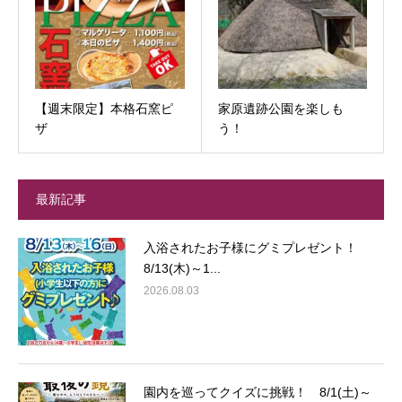
【週末限定】本格石窯ピ
家原遺跡公園を楽しも
ザ
う！
最新記事
入浴されたお子様にグミプレゼント！
8/13(木)～1...
2026.08.03
園内を巡ってクイズに挑戦！ 8/1(土)～