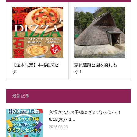
【週末限定】本格石窯ピ
家原遺跡公園を楽しも
ザ
う！
最新記事
入浴されたお子様にグミプレゼント！
8/13(木)～1...
2026.08.03