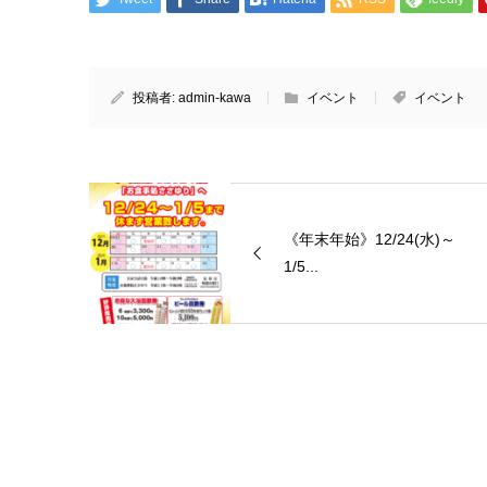
投稿者:
admin-kawa
イベント
イベント
《年末年始》12/24(水)～
1/5...