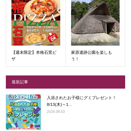
【週末限定】本格石窯ピ
家原遺跡公園を楽しも
ザ
う！
最新記事
入浴されたお子様にグミプレゼント！
8/13(木)～1...
2026.08.03