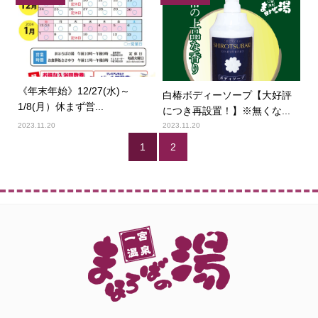
《年末年始》12/27(水)～
白椿ボディーソープ【大好評
1/8(月）休まず営...
につき再設置！】※無くな...
2023.11.20
2023.11.20
1
2