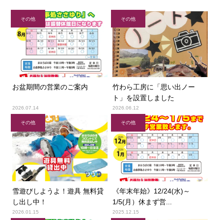
その他
その他
お盆期間の営業のご案内
竹わら工房に「思い出ノー
ト」を設置しました
2026.07.14
2026.06.12
その他
その他
雪遊びしようよ！遊具 無料貸
《年末年始》12/24(水)～
し出し中！
1/5(月）休まず営...
2026.01.15
2025.12.15