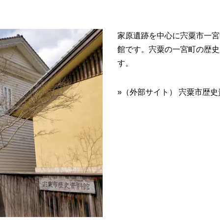
家原遺跡を中心に宍粟市一宮
館です。宍粟の一宮町の歴史
す。
»（外部サイト） 宍粟市歴史