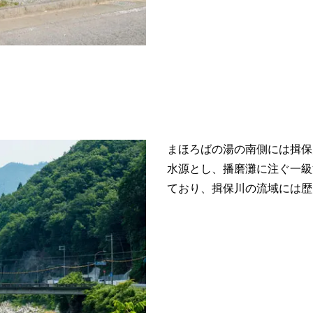
まほろばの湯の南側には揖保
水源とし、播磨灘に注ぐ一級
ており、揖保川の流域には歴