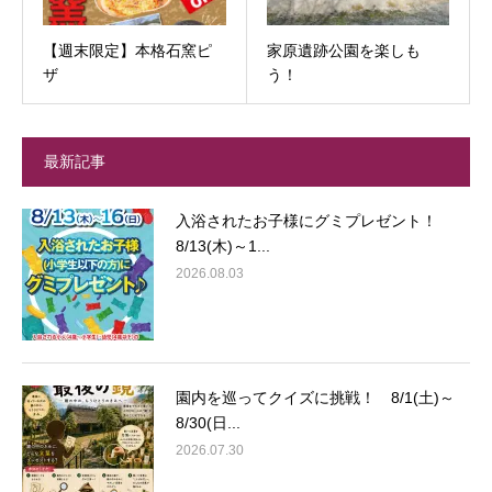
【週末限定】本格石窯ピ
家原遺跡公園を楽しも
ザ
う！
最新記事
入浴されたお子様にグミプレゼント！
8/13(木)～1...
2026.08.03
園内を巡ってクイズに挑戦！ 8/1(土)～
8/30(日...
2026.07.30