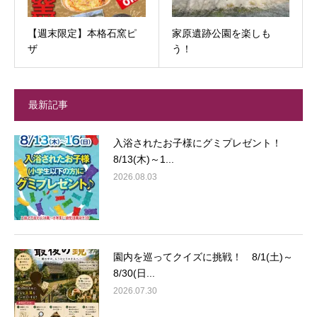
【週末限定】本格石窯ピ
家原遺跡公園を楽しも
ザ
う！
最新記事
入浴されたお子様にグミプレゼント！
8/13(木)～1...
2026.08.03
園内を巡ってクイズに挑戦！ 8/1(土)～
8/30(日...
2026.07.30