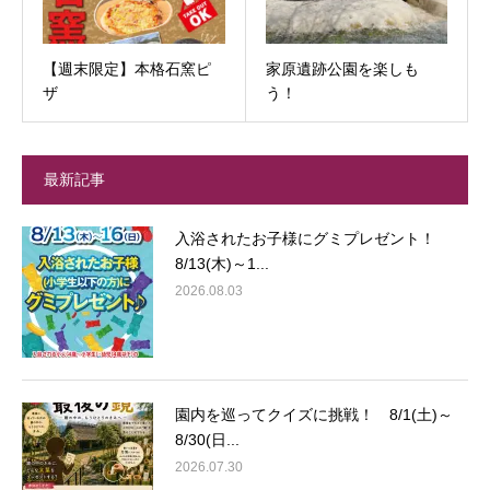
【週末限定】本格石窯ピ
家原遺跡公園を楽しも
ザ
う！
最新記事
入浴されたお子様にグミプレゼント！
8/13(木)～1...
2026.08.03
園内を巡ってクイズに挑戦！ 8/1(土)～
8/30(日...
2026.07.30