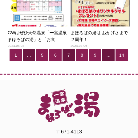
GWはぜひ天然温泉「一宮温泉
まほろばの湯は おかげさまで
まほろばの湯」と「お食...
２周年！
2024.04.08
2024.03.06
1
…
5
6
7
8
9
…
14
〒671-4113