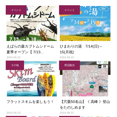
イベント
イベント
えばらの森カブトムシドーム
ひまわりの湯 7/14(日)～
夏季オープン【 7/13...
15(月祝)
2024.06.22
2024.06.22
その他
周辺観光
フラットスキムを楽しもう！
【宍粟50名山】《 高峰 》登山
をたのしめます
2024.06.22
2024.06.22