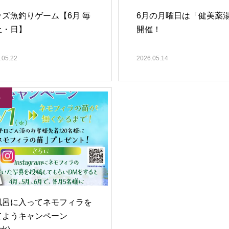
ッズ魚釣りゲーム【6月 毎
6月の月曜日は「健美薬
土・日】
開催！
.05.22
2026.05.14
ト
風呂に入ってネモフィラを
てようキャンペーン