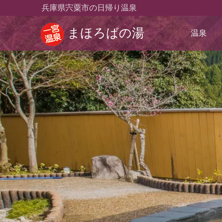
兵庫県宍粟市の日帰り温泉
まほろばの湯
温泉