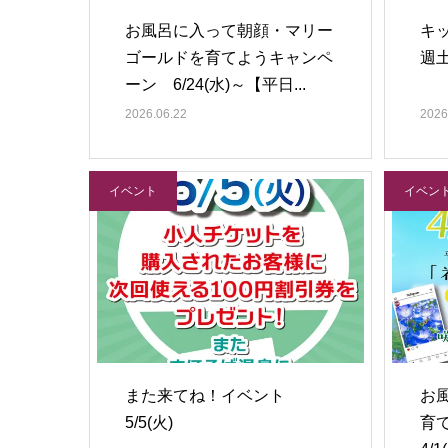
お風呂に入って朝顔・マリー
キ
ゴールドを育てようキャンペ
週
ーン 6/24(水)～【平日...
2026.06.22
2026
イベント
イベン
また来てね！イベント
お
5/5(火)
育